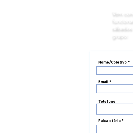
Vem con
funciona
sábados
grupo:
Nome/Coletivo
Email
Telefone
Faixa etária