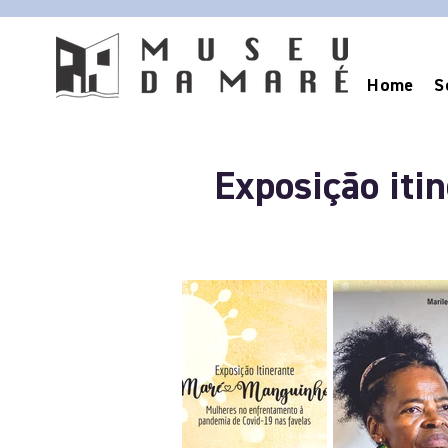
Home
S
Exposição iti