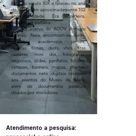
final do século XIX e faleceu no ano
de 1994, com aproximadamente 102
anos de idade. Era benzedeira,
rezadeira e parteira.
O acervo do ADOV é muito
diverso. Nele encontram-se livros,
trabalhos acadêmicos, jornais,
revistas, filmes, dvd’s, vhs’s, fitas
cassetes, mini dvs, fotografias,
negativos, slides, panfletos, folders,
cartazes, banners, mapas, plantas,
documentos nato digitais relativos
aos eventos do Museu da Maré,
além de documentos pessoais
doados por moradores.
Atendimento a pesquisa: