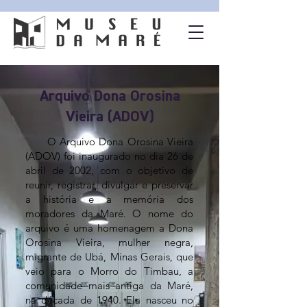
Arquivo Dona Orosina
Vieira (ADOV)
O Arquivo Dona Orosina Vieira
(ADOV) foi inaugurado no dia 26 de
abril de 2002, com o objetivo de
reunir, registrar, divulgar e preservar
a história e a memória dos
moradores da Maré. O nome do
arquivo é uma homenagem a Dona
Orosina Vieira, mulher negra,
migrante de Ubá, Minas Gerais, que
veio para o Morro do Timbau, a
comunidade mais antiga da Maré,
na década de 1940. Ela nasceu no