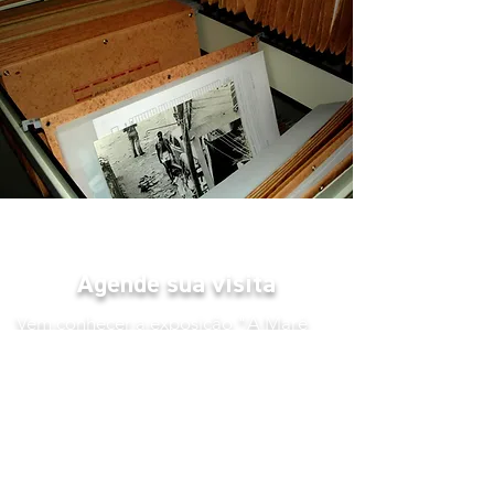
Agende sua visita
Vem conhecer a exposição "A Maré
em 12 Tempos". O horário de
funcionamento é de terça-feira até
sexta-feira entre 9hrs e 18hrs e aos
sábados entre 10h e 14hrs. Agende
uma mediação guiada para o seu
grupo: